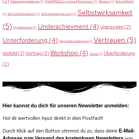
(2)
Passungsprobleme
(1)
ProfilPASS für junge Menschen
(1)
Reisen
(1)
Schulpflicht
Selbstwirksamkeit
(1)
Schulvermeidung
(1)
Schulverweigerung
(1)
(5)
Underachievment
(4)
Unerzogen
(2)
Synästhesie
(1)
Vertrauen
(5)
Unterforderung
(4)
Verhaltensstörung
(1)
Workshop
(4)
Vorbild
(2)
Vortrag
(2)
Überforderung
Ziele
(1)
(2)
Hier kannst du dich für unseren Newsletter anmelden:
Hol dir wertvollen Input direkt in dein Postfach!
Durch Klick auf den Button stimmst du zu, dass deine
E-Mail-
von
Adresse zum Versand des kostenlosen Newsletters