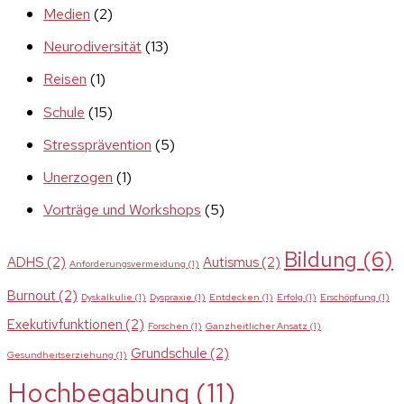
Medien
(2)
Neurodiversität
(13)
Reisen
(1)
Schule
(15)
Stressprävention
(5)
Unerzogen
(1)
Vorträge und Workshops
(5)
Bildung
(6)
ADHS
(2)
Autismus
(2)
Anforderungsvermeidung
(1)
Burnout
(2)
Dyskalkulie
(1)
Dyspraxie
(1)
Entdecken
(1)
Erfolg
(1)
Erschöpfung
(1)
Exekutivfunktionen
(2)
Forschen
(1)
Ganzheitlicher Ansatz
(1)
Grundschule
(2)
Gesundheitserziehung
(1)
Hochbegabung
(11)