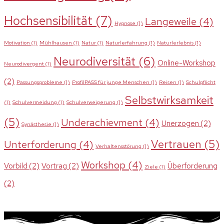
Hochsensibilität
(7)
Langeweile
(4)
Hypnose
(1)
Motivation
(1)
Mühlhausen
(1)
Natur
(1)
Naturlerfahrung
(1)
Naturlerlebnis
(1)
Neurodiversität
(6)
Online-Workshop
Neurodivergent
(1)
(2)
Passungsprobleme
(1)
ProfilPASS für junge Menschen
(1)
Reisen
(1)
Schulpflicht
Selbstwirksamkeit
(1)
Schulvermeidung
(1)
Schulverweigerung
(1)
(5)
Underachievment
(4)
Unerzogen
(2)
Synästhesie
(1)
Vertrauen
(5)
Unterforderung
(4)
Verhaltensstörung
(1)
Workshop
(4)
Vorbild
(2)
Vortrag
(2)
Überforderung
Ziele
(1)
(2)